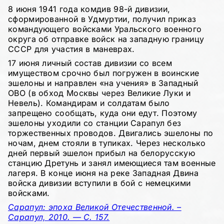
8 июня 1941 года комдив 98-й дивизии,
сформированной в Удмуртии, получил приказ
командующего войсками Уральского военного
округа об отправке войск на западную границу
СССР для участия в маневрах.
17 июня личный состав дивизии со всем
имуществом срочно был погружен в воинские
эшелоны и направлен «на учения» в Западный
ОВО (в обход Москвы через Великие Луки и
Невель). Командирам и солдатам было
запрещено сообщать, куда они едут. Поэтому
эшелоны уходили со станции Сарапул без
торжественных проводов. Двигались эшелоны по
ночам, днем стояли в тупиках. Через несколько
дней первый эшелон прибыл на белорусскую
станцию Дретунь и занял имеющиеся там военные
лагеря. В конце июня на реке Западная Двина
войска дивизии вступили в бой с немецкими
войсками.
Сарапул: эпоха Великой Отечественной. –
Сарапул, 2010. — С. 157.