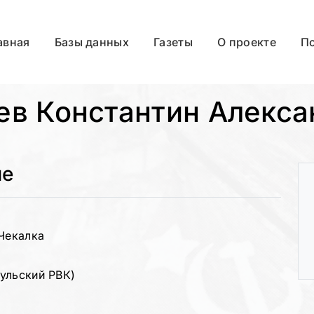
авная
Базы данных
Газеты
О проекте
П
ев Константин Алекса
ые
 Чекалка
ульский РВК)