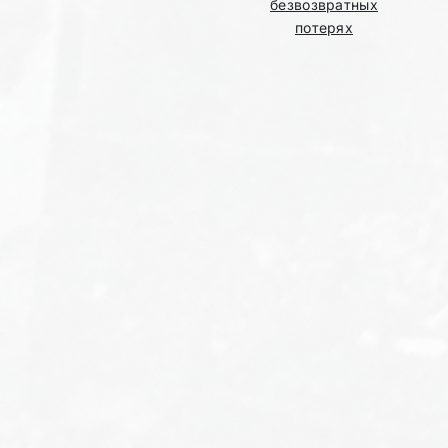
безвозвратных
потерях