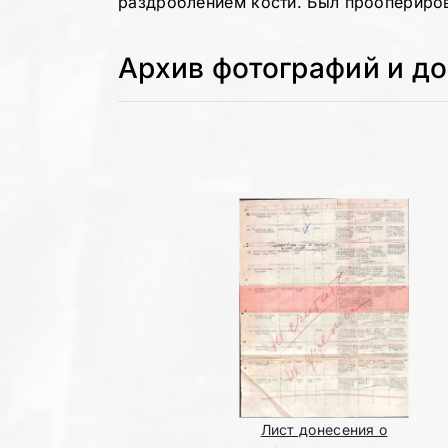
раздроблением кости. Был проопериров
Архив фотографий и д
Лист донесения о