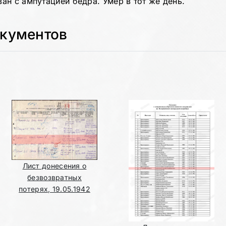
ан с ампутацией бедра. Умер в тот же день.
окументов
Лист донесения о
безвозвратных
потерях, 19.05.1942