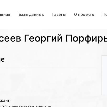
авная
Базы данных
Газеты
О проекте
П
сеев Георгий Порфир
ые
ржант)