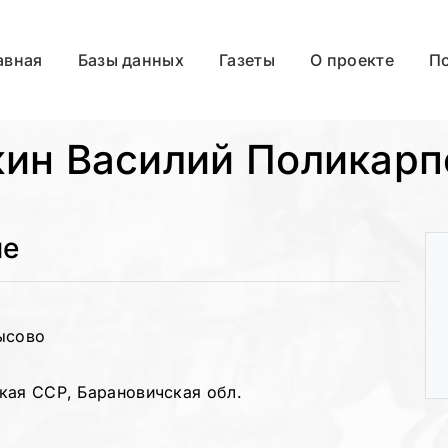
авная
Базы данных
Газеты
О проекте
П
кин Василий Поликарп
ые
ысово
кая ССР, Барановичская обл.