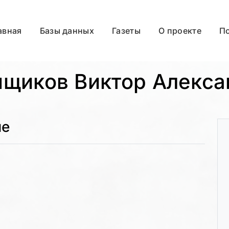
авная
Базы данных
Газеты
О проекте
П
нщиков Виктор Алекса
ые