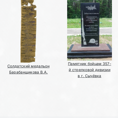
Памятник бойцам 357-
Солдатский медальон
й стрелковой дивизии
Барабанщикова В.А.
в г. Сычёвка