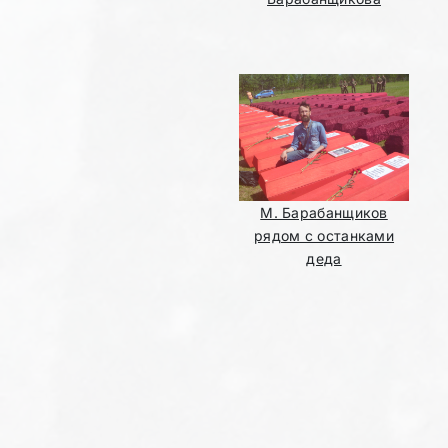
М. Барабанщиков
рядом с останками
деда