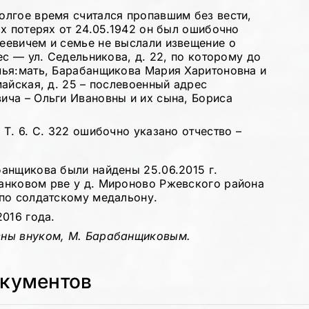
лгое время считался пропавшим без вести,
х потерях от 24.05.1942 он был ошибочно
еевичем и семье не выслали извещение о
ес — ул. Седельникова, д. 22, по которому до
мья:мать, Барабанщикова Мария Харитоновна и
айская, д. 25 – послевоенный адрес
ча – Ольги Ивановны и их сына, Бориса
Т. 6. С. 322 ошибочно указано отчество –
анщикова были найдены 25.06.2015 г.
анковом рве у д. Мироново Ржевского района
по солдатскому медальону.
016 года.
ены внуком, М. Барабанщиковым.
окументов