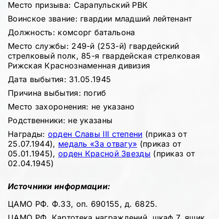
Место призыва: Сарапульский РВК
Воинское звание: гвардии младший лейтенант
Должность: комсорг батальона
Место службы: 249-й (253-й) гвардейский
стрелковый полк, 85-я гвардейская стрелковая
Рижская Краснознаменная дивизия
Дата выбытия: 31.05.1945
Причина выбытия: погиб
Место захоронения: не указано
Родственники: не указаны
Награды:
орден Славы III степени
(приказ от
25.07.1944),
медаль «За отвагу»
(приказ от
05.01.1945),
орден Красной Звезды
(приказ от
02.04.1945)
Источники информации:
ЦАМО РФ. Ф.33, оп. 690155, д. 6825.
ЦАМО РФ. Картотека награждений, шкаф 7, ящик