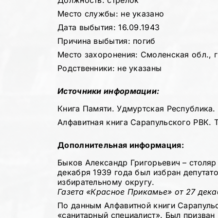
Должность: стрелок
Место службы: не указано
Дата выбытия: 16.09.1943
Причина выбытия: погиб
Место захоронения: Смоленская обл., 
Родственники: не указаны
Источники информации:
Книга Памяти. Удмуртская Республика. Т
Алфавитная книга Сарапульского РВК. Т.
Дополнительная информация:
Быков Александр Григорьевич – столяр 
декабря 1939 года был избран депутат
избирательному округу.
Газета «Красное Прикамье» от 27 дека
По данным Алфавитной книги Сарапульс
«санитарный специалист». Был призван 