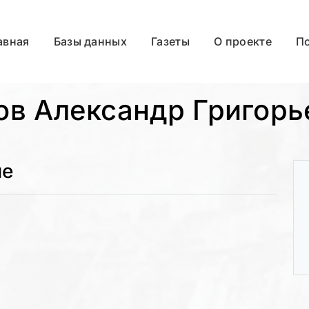
авная
Базы данных
Газеты
О проекте
П
ов Александр Григорь
ые