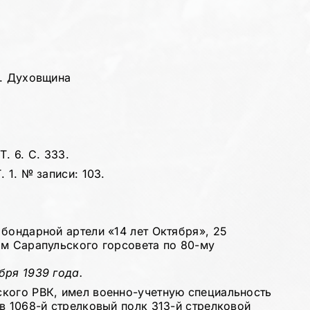
г. Духовщина
. 6. С. 333.
 1. № записи: 103.
бондарной артели «14 лет Октября», 25
ом Сарапульского горсовета по 80-му
бря 1939 года.
кого РВК, имел военно-учетную специальность
в 1068-й стрелковый полк 313-й стрелковой