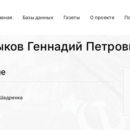
авная
Базы данных
Газеты
О проекте
П
ыков Геннадий Петров
ые
 Шадренка