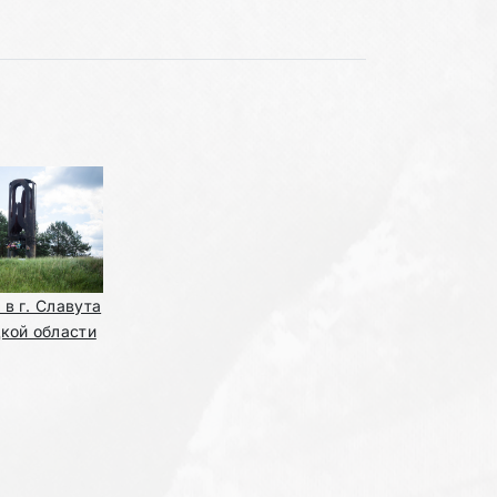
в г. Славута
кой области