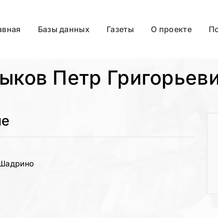
авная
Базы данных
Газеты
О проекте
П
ыков Петр Григорьев
ые
 Шадрино