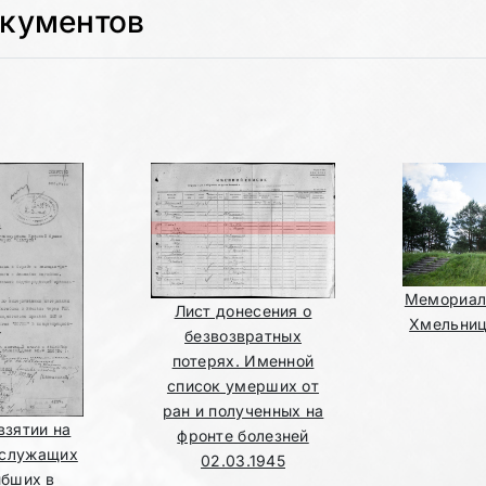
окументов
Мемориал 
Лист донесения о
Хмельниц
безвозвратных
потерях. Именной
список умерших от
ран и полученных на
взятии на
фронте болезней
ослужащих
02.03.1945
ибших в