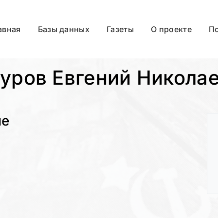
авная
Базы данных
Газеты
О проекте
П
уров Евгений Никола
ые