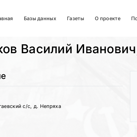
авная
Базы данных
Газеты
О проекте
П
ков Василий Иванович,
ые
аевский с/с, д. Непряха