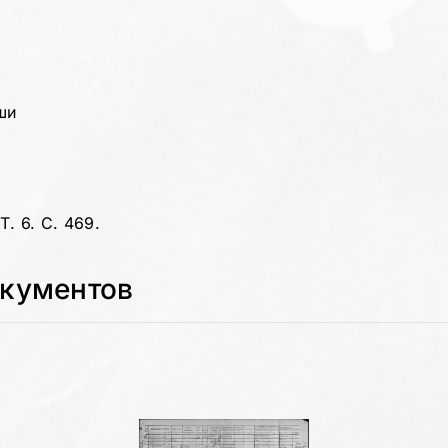
ши
. 6. С. 469.
окументов