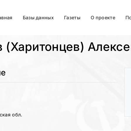
авная
Базы данных
Газеты
О проекте
П
 (Харитонцев) Алекс
ые
ская обл.