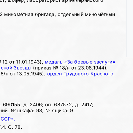
ист, шофёр, лабораторист артиллерийского
12 миномётная бригада, отдельный миномётный
 12 от 11.01.1943),
медаль «За боевые заслуги»
асной Звезды
(приказ № 18/н от 23.08.1944),
6/н от 13.05.1945),
орден Трудового Красного
 690155, д. 2406; оп. 687572, д. 2417;
ений, № шкафа: 93, № ящика: 9.
СССР».
4. С. 78.