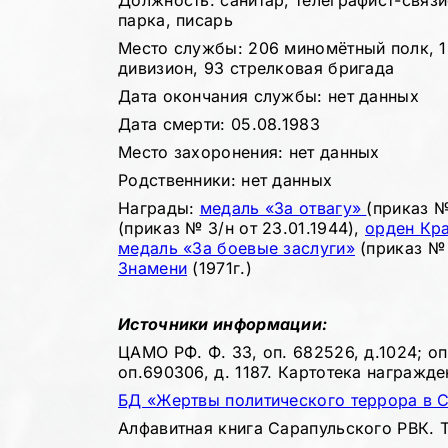
Должность: санитар, телеграфист-связ
парка, писарь
Место службы: 206 миномётный полк, 
дивизион, 93 стрелковая бригада
Дата окончания службы: нет данных
Дата смерти: 05.08.1983
Место захоронения: нет данных
Родственники: нет данных
Награды:
медаль «За отвагу»
(приказ №
(приказ № 3/н от 23.01.1944),
орден Кр
медаль «За боевые заслуги»
(приказ № 
Знамени
(1971г.)
Источники информации:
ЦАМО РФ. Ф. 33, оп. 682526, д.1024; оп.
оп.690306, д. 1187. Картотека награжд
БД «Жертвы политического террора в 
Алфавитная книга Сарапульского РВК. Т.