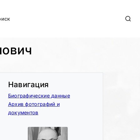
оиск
лович
Навигация
Биографические данные
Архив фотографий и
документов