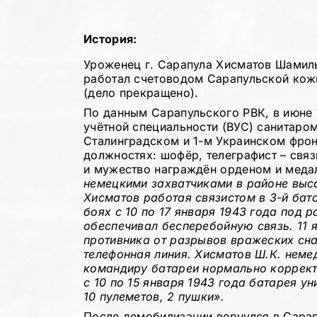
История:
Уроженец г. Сарапула Хисматов Шамил
работал счетоводом Сарапульской кожг
(дело прекращено).
По данным Сарапульского РВК, в июне 
учётной специальности (ВУС) санитаром
Сталинградском и 1-м Украинском фрон
должностях: шофёр, телеграфист – связ
и мужество награждён орденом и медал
немецкими захватчиками в районе высо
Хисматов работая связистом в 3-й бата
боях с 10 по 17 января 1943 года под
обеспечивал бесперебойную связь. 11 
противника от разрывов вражеских сна
телефонная линия. Хисматов Ш.К. неме
командиру батареи нормально корректи
с 10 по 15 января 1943 года батарея у
10 пулеметов, 2 пушки».
После демобилизации вернулся в Сарап