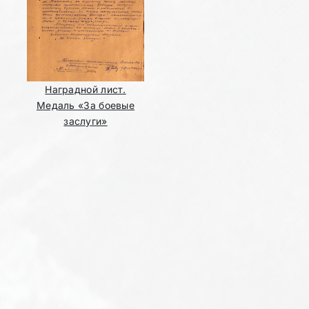
Наградной лист.
Медаль «За боевые
заслуги»