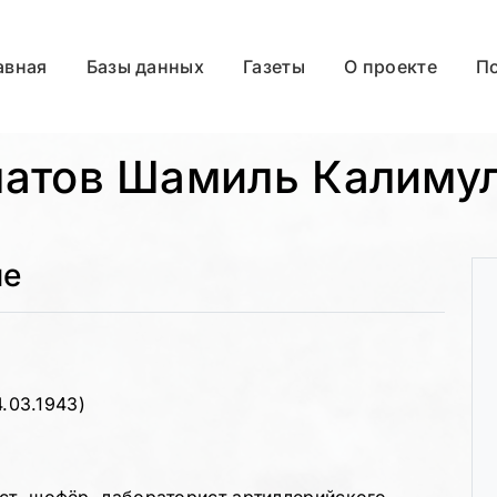
авная
Базы данных
Газеты
О проекте
П
атов Шамиль Калиму
ые
4.03.1943)