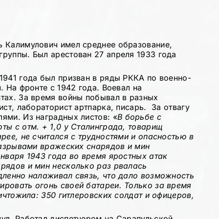
ь Калимулович имел среднее образование,
руппы. Был арестован 27 апреля 1933 года
1941 года был призван в ряды РККА по военно-
. На фронте с 1942 года. Воевал на
тах. За время войны побывал в разных
ист, лабораторист артпарка, писарь. За отвагу
ями. Из наградных листов: «
В борьбе с
ты с отм. + 1,0 у Сталинграда, товарищ
рее, не считался с трудностями и опасностью в
 разрывами вражеских снарядов и мин
января 1943 года во время яростных атак
рядов и мин несколько раз рвалась
дленно налаживал связь, что дало возможность
ровать огонь своей батареи. Только за время
ничтожила: 350 гитлеровских солдат и офицеров,
ул. Работал диспетчером на Сарапульской