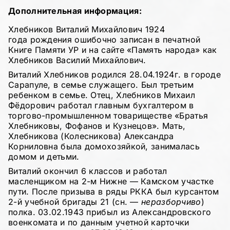
Дополнительная информация:
Хлебников Виталий Михайлович 1924
года рождения ошибочно записан в печатной
Книге Памяти УР и на сайте «Память народа» как
Хлебников Василий Михайлович.
Виталий Хлебников родился 28.04.1924г. в городе
Сарапуле, в семье служащего. Был третьим
ребенком в семье. Отец, Хлебников Михаил
Фёдорович работал главным бухгалтером в
торгово-промышленном товариществе «Братья
Хлебниковы, Фофанов и Кузнецов». Мать,
Хлебникова (Колесникова) Александра
Корниловна была домохозяйкой, занималась
домом и детьми.
Виталий окончил 6 классов и работал
масленщиком на 2-м Нижне — Камском участке
пути. После призыва в ряды РККА был курсантом
2-й учебной бригады 21 (сн. —
неразборчиво
)
полка. 03.02.1943 прибыл из Александровского
военкомата и по данным учетной карточки