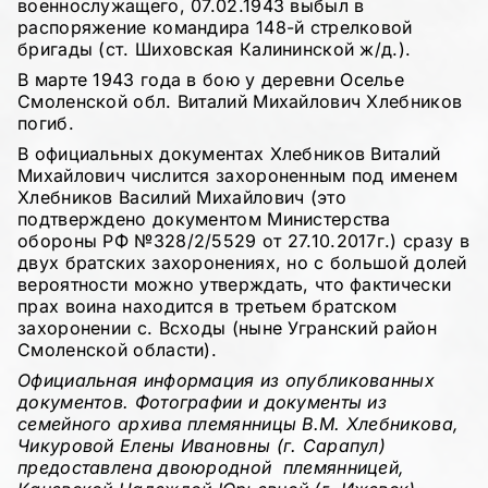
военнослужащего, 07.02.1943 выбыл в
распоряжение командира 148-й стрелковой
бригады (ст. Шиховская Калининской ж/д.).
В марте 1943 года в бою у деревни Оселье
Смоленской обл. Виталий Михайлович Хлебников
погиб.
В официальных документах Хлебников Виталий
Михайлович числится захороненным под именем
Хлебников Василий Михайлович (это
подтверждено документом Министерства
обороны РФ №328/2/5529 от 27.10.2017г.) сразу в
двух братских захоронениях, но с большой долей
вероятности можно утверждать, что фактически
прах воина находится в третьем братском
захоронении с. Всходы (ныне Угранский район
Смоленской области).
Официальная информация из опубликованных
документов. Фотографии и документы из
семейного архива племянницы В.М. Хлебникова,
Чикуровой Елены Ивановны (г. Сарапул)
предоставлена двоюродной племянницей,