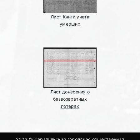
Лист Книги учета
умерших
Лист донесения о
безвозвратных
потерях
2022 © Сарапульская городская общественная