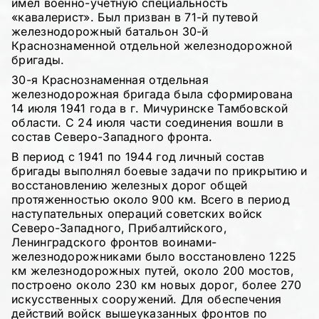
имел военно-учетную специальность
«кавалерист». Был призван в 71-й путевой
железнодорожный батальон 30-й
Краснознаменной отдельной железнодорожной
бригады.
30-я Краснознаменная отдельная
железнодорожная бригада была сформирована
14 июля 1941 года в г. Мичуринске Тамбовской
области. С 24 июля части соединения вошли в
состав Северо-Западного фронта.
В период с 1941 по 1944 год личный состав
бригады выполнял боевые задачи по прикрытию и
восстановлению железных дорог общей
протяженностью около 900 км. Всего в период
наступательных операций советских войск
Северо-Западного, Прибалтийского,
Ленинградского фронтов воинами-
железнодорожниками было восстановлено 1225
км железнодорожных путей, около 200 мостов,
построено около 230 км новых дорог, более 270
искусственных сооружений. Для обеспечения
действий войск вышеуказанных фронтов по