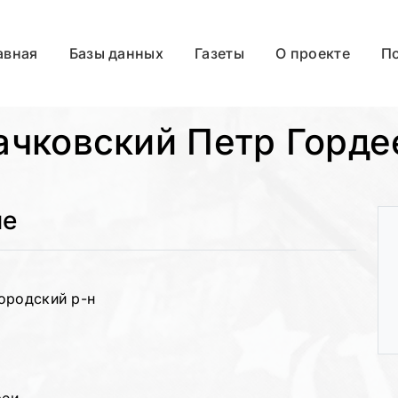
авная
Базы данных
Газеты
О проекте
П
ачковский Петр Горде
ые
ородский р-н