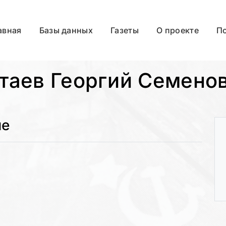
авная
Базы данных
Газеты
О проекте
П
таев Георгий Семено
ые