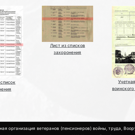
Лист из списков
захоронения
Учетна
 список
воинского
нения
ая организация ветеранов (пенсионеров) войны, труда, Воо