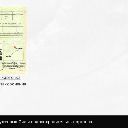
я карточка
 захоронения
руженных Сил и правоохранительных органов