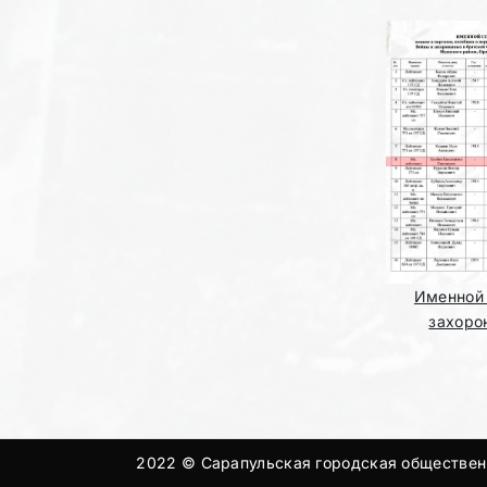
Именной
захоро
2022 © Сарапульская городская общественн