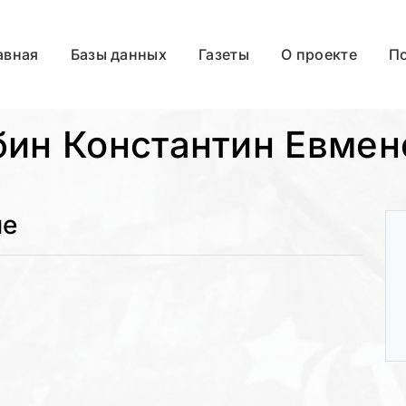
авная
Базы данных
Газеты
О проекте
П
бин Константин Евмен
ые