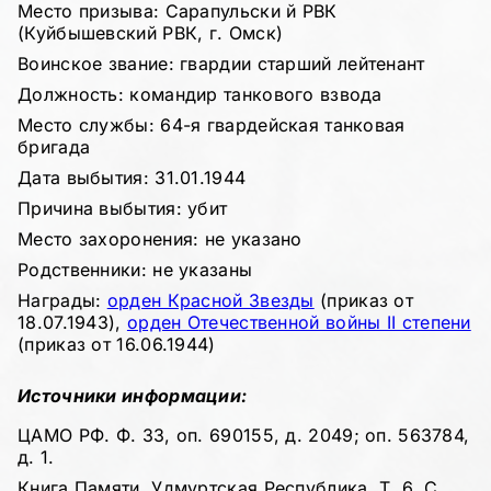
Место призыва: Сарапульски й РВК
(Куйбышевский РВК, г. Омск)
Воинское звание: гвардии старший лейтенант
Должность: командир танкового взвода
Место службы: 64-я гвардейская танковая
бригада
Дата выбытия: 31.01.1944
Причина выбытия: убит
Место захоронения: не указано
Родственники: не указаны
Награды:
орден Красной Звезды
(приказ от
18.07.1943),
орден Отечественной войны II степени
(приказ от 16.06.1944)
Источники информации:
ЦАМО РФ. Ф. 33, оп. 690155, д. 2049; оп. 563784,
д. 1.
Книга Памяти. Удмуртская Республика. Т. 6. С.