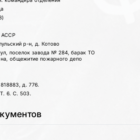
м. командира отделения
да
3)
я АССР
ульский р-н, д. Котово
пул, поселок завода № 284, барак ТО
вна, общежитие пожарного депо
 818883, д. 776.
. 6. С. 503.
окументов