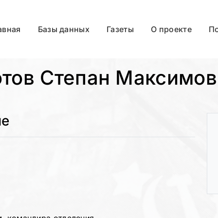
авная
Базы данных
Газеты
О проекте
П
отов Степан Максимов
ые
)