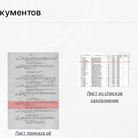
окументов
Лист из списков
захоронения
Лист приказа об