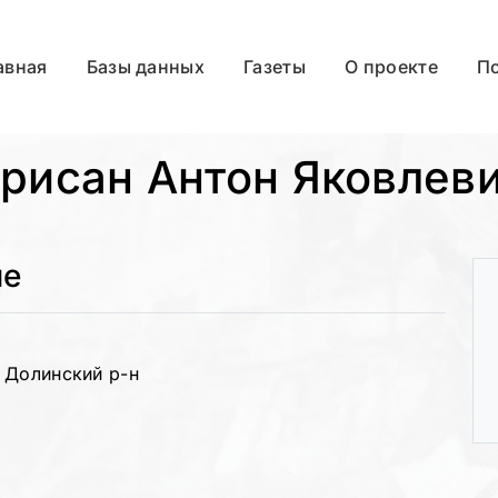
авная
Базы данных
Газеты
О проекте
П
рисан Антон Яковлев
ые
 Долинский р-н