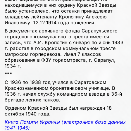
находившемуся в них ордену Красной Звезды
было установлено, что останки принадлежат
младшему лейтенанту Кропотину Алексею
Ивановичу, 12.12.1914 года рождения.
В документах архивного фонда Сарапульского
городского коммунального треста имеется
запись, что А.И. Кропотин с января по июнь 1933
г. работал в городском коммунальном тресте
матросом горперевоза. Имел 7 классов
образования в ФЗУ горкомтреста, г. Сарапул,
1934 г.
***
С 1936 по 1938 год учился в Саратовском
Краснознаменном бронетанковом училище. В
1936 г. начал службу командиром взвода в 36-й
бригаде легких танков.
Орденом Красной Звезды был награжден 18
октября 1940 года.
Книга Памяти Украины (электронная база данных
1941-1945)