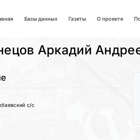
авная
Базы данных
Газеты
О проекте
П
нецов Аркадий Андре
ые
кбаевский с/с