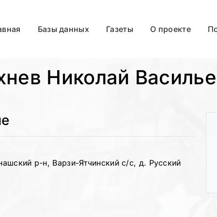
авная
Базы данных
Газеты
О проекте
П
хнев Николай Василье
ые
шский р-н, Варзи-Ятчинский с/с, д. Русский