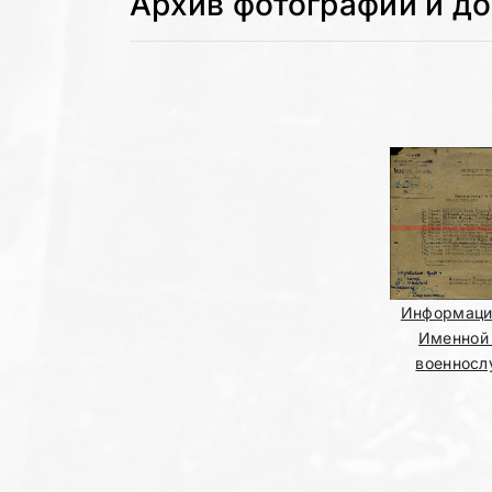
Архив фотографий и д
Информаци
Именной
военнос