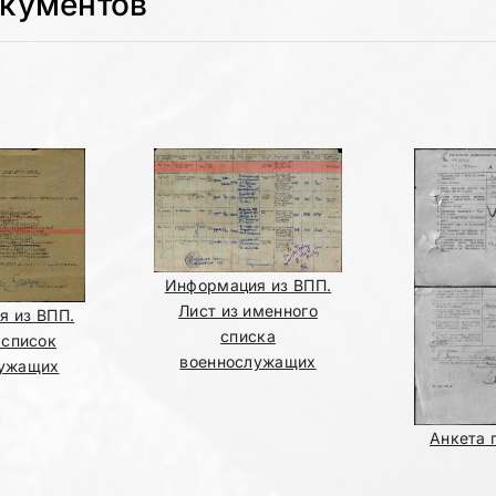
окументов
Информация из ВПП.
Лист из именного
я из ВПП.
списка
 список
военнослужащих
лужащих
Анкета 