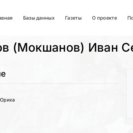
авная
Базы данных
Газеты
О проекте
П
в (Мокшанов) Иван С
ые
 Юриха