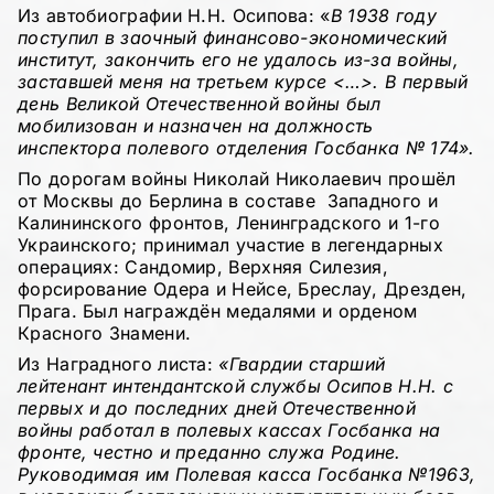
Из автобиографии Н.Н. Осипова: «
В 1938 году
поступил в заочный финансово-экономический
институт, закончить его не удалось из-за войны,
заставшей меня на третьем курсе <…>. В первый
день Великой Отечественной войны был
мобилизован и назначен на должность
инспектора полевого отделения Госбанка № 174».
По дорогам войны Николай Николаевич прошёл
от Москвы до Берлина в составе Западного и
Калининского фронтов, Ленинградского и 1-го
Украинского; принимал участие в легендарных
операциях: Сандомир, Верхняя Силезия,
форсирование Одера и Нейсе, Бреслау, Дрезден,
Прага. Был награждён медалями и орденом
Красного Знамени.
Из Наградного листа:
«Гвардии старший
лейтенант интендантской службы Осипов Н.Н. с
первых и до последних дней Отечественной
войны работал в полевых кассах Госбанка на
фронте, честно и преданно служа Родине.
Руководимая им Полевая касса Госбанка №1963,