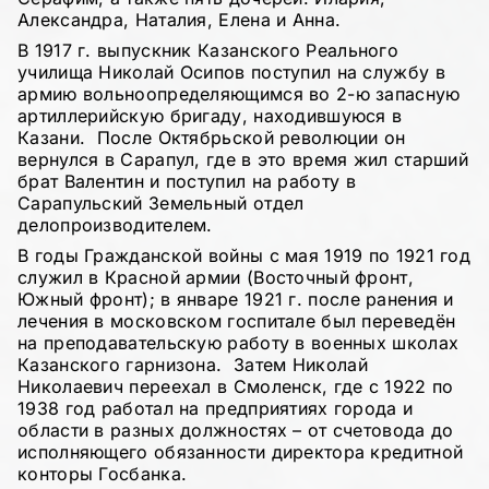
Александра, Наталия, Елена и Анна.
В 1917 г. выпускник Казанского Реального
училища Николай Осипов поступил на службу в
армию вольноопределяющимся во 2-ю запасную
артиллерийскую бригаду, находившуюся в
Казани. После Октябрьской революции он
вернулся в Сарапул, где в это время жил старший
брат Валентин и поступил на работу в
Сарапульский Земельный отдел
делопроизводителем.
В годы Гражданской войны с мая 1919 по 1921 год
служил в Красной армии (Восточный фронт,
Южный фронт); в январе 1921 г. после ранения и
лечения в московском госпитале был переведён
на преподавательскую работу в военных школах
Казанского гарнизона. Затем Николай
Николаевич переехал в Смоленск, где с 1922 по
1938 год работал на предприятиях города и
области в разных должностях – от счетовода до
исполняющего обязанности директора кредитной
конторы Госбанка.