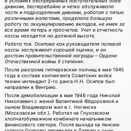
в условиях беспрерывных наступательных боев
дивизии, бесперебойно и четко обслуживала
части и подразделения дивизии, работая с пятью
различными валютами, проделала большую
работу по аккумулированию вкладов, не имея за
все время потерь и просчетов. Учет и отчетность
кассы находятся на должной высоте.
Работа тов. Осипова как руководителя полевой
кассы заслуживает хорошей оценки, и он
достоин правительственной награды – Ордена
Отечественной войны II степени».
После разгрома гитлеровских полчищ в мае 1945
года в составе контингента Советских войск
техник-интендант 2-го ранга Н.Н. Осипов был
направлен в Венгрию.
После демобилизации в мае 1946 года Николай
Николаевич с женой Валентиной Фёдоровной и
сыном Владимиром жил в г. Ногинске
(Московская обл.). Работал на Глуховском
хлопчатобумажном комбинате начальником
финансового сектора. После выхода на пенсию
супруги Осиповы переехали в Латвию к сыну,