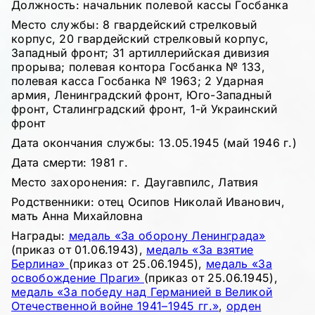
Должность: начальник полевой кассы Госбанка
Место службы: 8 гвардейский стрелковый
корпус, 20 гвардейский стрелковый корпус,
Западный фронт; 31 артиллерийская дивизия
прорыва; полевая контора Госбанка № 133,
полевая касса Госбанка № 1963; 2 Ударная
армия, Ленинградский фронт, Юго-Западный
фронт, Сталинградский фронт, 1-й Украинский
фронт
Дата окончания службы: 13.05.1945 (май 1946 г.)
Дата смерти: 1981 г.
Место захоронения: г. Даугавпилс, Латвия
Родственники: отец Осипов Николай Иванович,
мать Анна Михайловна
Награды:
медаль «За оборону Ленинграда»
(приказ от 01.06.1943),
медаль «За взятие
Берлина»
(приказ от 25.06.1945),
медаль «За
освобождение Праги»
(приказ от 25.06.1945),
медаль «За победу над Германией в Великой
Отечественной войне 1941–1945 гг.»
,
орден