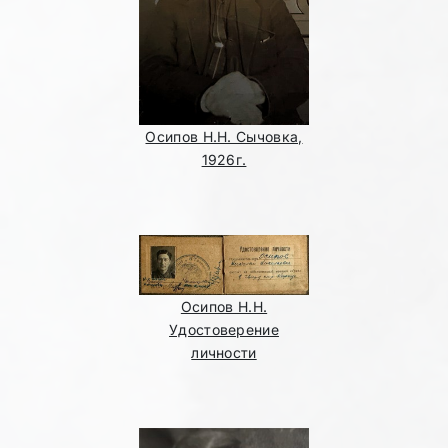
Осипов Н.Н. Сычовка,
1926г.
Осипов Н.Н.
Удостоверение
личности