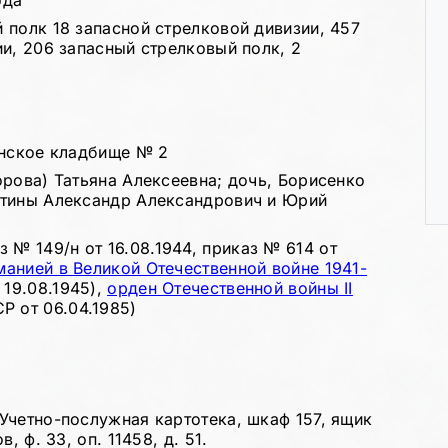
ода
 полк 18 запасной стрелковой дивизии, 457
и, 206 запасный стрелковый полк, 2
анское кладбище № 2
рова) Татьяна Алексеевна; дочь, Борисенко
итины Александр Александрович и Юрий
з № 149/н от 16.08.1944, приказ № 614 от
манией в Великой Отечественной войне 1941-
19.08.1945),
орден Отечественной войны II
 от 06.04.1985)
Учетно-послужная картотека, шкаф 157, ящик
, ф. 33, оп. 11458, д. 51.