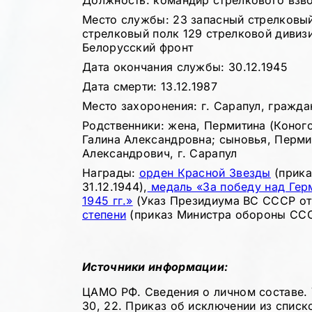
Должность: командир стрелкового взв
Место службы: 23 запасный стрелковый
стрелковый полк 129 стрелковой дивизи
Белорусский фронт
Дата окончания службы: 30.12.1945
Дата смерти: 13.12.1987
Место захоронения: г. Сарапул, гражд
Родственники: жена, Пермитина (Коного
Галина Александровна; сыновья, Перм
Александрович, г. Сарапул
Награды:
орден Красной Звезды
(прика
31.12.1944),
медаль «За победу над Гер
1945 гг.
»
(Указ Президиума ВС СССР от 
степени
(приказ Министра обороны СССР
Источники информации:
ЦАМО РФ. Сведения о личном составе. 
30, 22. Приказ об исключении из списков