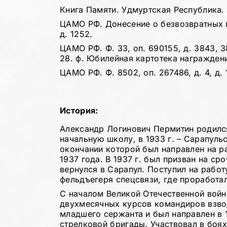
Книга Памяти. Удмуртская Республика. Т
ЦАМО РФ. Донесение о безвозвратных пот
д. 1252.
ЦАМО РФ. Ф. 33, оп. 690155, д. 3843, 
28. ф. Юбилейная картотека награждений
ЦАМО РФ. Ф. 8502, оп. 267486, д. 4, д. 
История:
Александр Логинович Пермитин родился
начальную школу, в 1933 г. – Сарапул
окончании которой был направлен на р
1937 года. В 1937 г. был призван на ср
вернулся в Сарапул. Поступил на рабо
фельдъегеря спецсвязи, где проработал
С началом Великой Отечественной вой
двухмесячных курсов командиров взво
младшего сержанта и был направлен в 
стрелковой бригады. Участвовал в боя