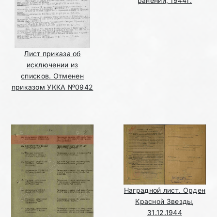
ранении, 1944г.
Лист приказа об
исключении из
списков. Отменен
приказом УККА №0942
Наградной лист. Орден
Красной Звезды,
31.12.1944