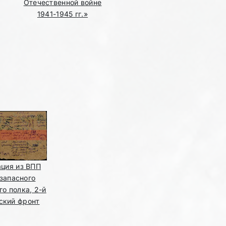
Отечественной войне
1941-1945 гг.»
ция из ВПП
 запасного
го полка, 2-й
ский фронт