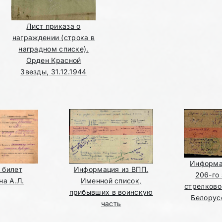
Лист приказа о
награждении (строка в
наградном списке).
Орден Красной
Звезды, 31.12.1944
Информа
 билет
Информация из ВПП.
206-го
на А.Л.
Именной список,
стрелково
прибывших в воинскую
Белорус
часть