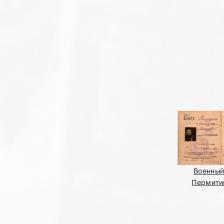
Военный
Пермити