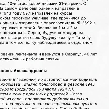
ка, 10-й стрелковой дивизии 31-й армии. С
На самом деле был ранен и направлен в
В 1943 году был направлен на курсы
ском пехотном училище, где проучился до
ло ранен и отправлен в эвакогоспиталь № 3592 в
вернулся в строй. Воевал на 1-м и 2-м
 в польском г. Серпц, будучи командиром
олка, встретил свою будущую жену – Татьяну
ла в том же полку наблюдателем в отдельном
звании лейтенанта и вернулся в Сарапул, 40 лет
Заслуженный работник связи».
Галины Александровны
ойны в Германии, но встретились мои родители
сноармеец Татьяна Коногорова в феврале 1945
сирота (родилась 16 января 1924 г.),
тем в семье приёмных родителей. Когда
дной из первых записалась добровольцем на
3 г. она служила в военно-пересыльном пункте в
авлена в действующую армию. После Победы