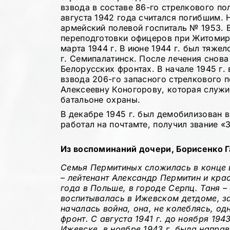
взвода в составе 86-го стрелкового пол
августа 1942 года считался погибшим. 
армейский полевой госпиталь № 1953. 
переподготовки офицеров при Житомир
марта 1944 г. В июне 1944 г. был тяже
г. Семипалатинск. После лечения снова 
Белорусских фронтах. В начале 1945 г.
взвода 206-го запасного стрелкового п
Алексеевну Коногорову, которая служи
батальоне охраны.
В декабре 1945 г. был демобилизован в 
работал на почтамте, получил звание «
Из воспоминаний дочери, Борисенко 
Семья Пермитиных сложилась в конце в
–
лейтенант Александр Пермитин и кра
года в Польше, в городе Серпц. Таня – 
воспитывалась в Ижевском детдоме, за
началась война, она, не колеблясь, о
фронт. С августа 1941 г. до ноября 194
Ижевске, в ноябре 1943 г. была напр