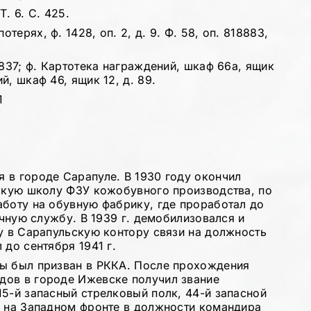
. 6. С. 425.
ерях, ф. 1428, оп. 2, д. 9. Ф. 58, оп. 818883,
3837; ф. Картотека награждений, шкаф 66а, ящик
, шкаф 46, ящик 12, д. 89.
1
 в городе Сарапуле. В 1930 году окончил
ьскую школу ФЗУ кожобувного производства, по
аботу на обувную фабрику, где проработал до
очную службу. В 1939 г. демобилизовался и
ту в Сарапульскую контору связи на должность
 до сентября 1941 г.
ны был призван в РККА. После прохождения
дов в городе Ижевске получил звание
15-й запасный стрелковый полк, 44-й запасной
х на Западном фронте в должности командира