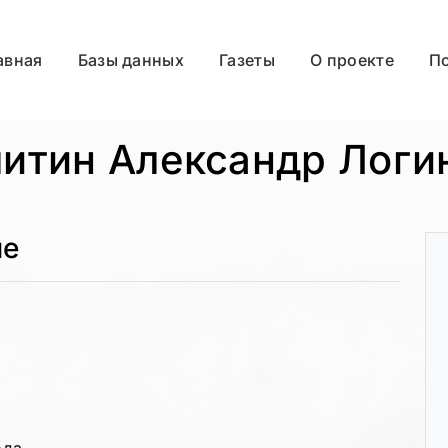
авная
Базы данных
Газеты
О проекте
П
итин Александр Логи
ые