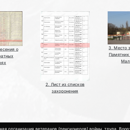
3. Место 
несения о
Памятник
ратных
Мал
рях
2. Лист из списков
захоронения
ая организация ветеранов (пенсионеров) войны, труда, Воо