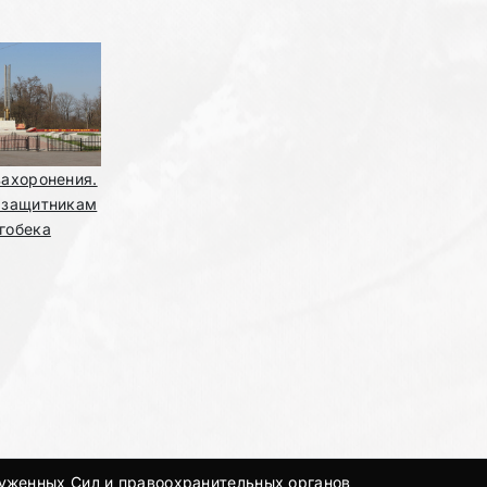
захоронения.
 защитникам
гобека
руженных Сил и правоохранительных органов