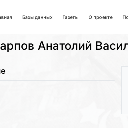
авная
Базы данных
Газеты
О проекте
П
арпов Анатолий Васи
ые