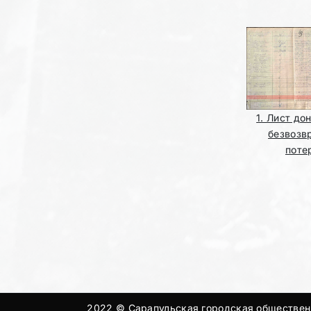
1. Лист до
безвозв
поте
2022 © Сарапульская городская общественн