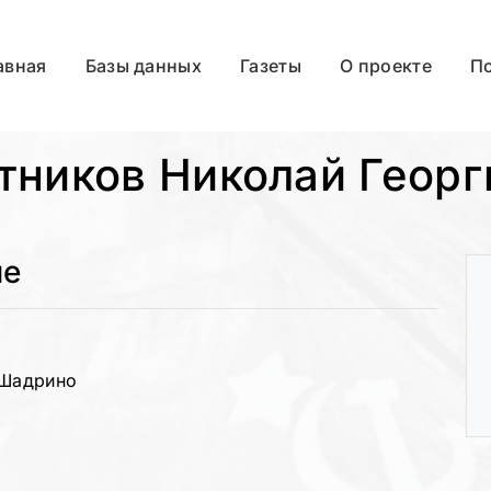
авная
Базы данных
Газеты
О проекте
П
тников Николай Георг
ые
 Шадрино