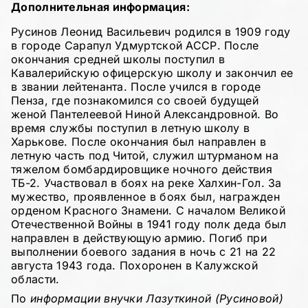
Дополнительная информация:
Русинов Леонид Васильевич родился в 1909 году
в городе Сарапул Удмуртской АССР. После
окончания средней школы поступил в
Кавалерийскую офицерскую школу и закончил ее
в звании лейтенанта. После учился в городе
Пенза, где познакомился со своей будущей
женой Пантелеевой Ниной Александровной. Во
время службы поступил в летную школу в
Харькове. После окончания был направлен в
летную часть под Читой, служил штурманом на
тяжелом бомбардировщике ночного действия
ТБ-2. Участвовал в боях на реке Халхин-Гол. За
мужество, проявленное в боях был, награжден
орденом Красного Знамени. С началом Великой
Отечественной Войны в 1941 году полк деда был
направлен в действующую армию. Погиб при
выполнении боевого задания в ночь с 21 на 22
августа 1943 года. Похоронен в Калужской
области.
По
информации внучки Лазуткиной (Русиновой)