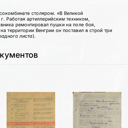
есокомбинате столяром. «В Великой
 г. Работая артиллерийским техником,
вника ремонтировал пушки на поле боя,
 на территории Венгрии он поставил в строй три
радного листа
).
окументов