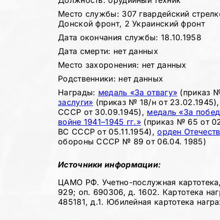
Должность: орудийный техник
Место службы: 307 гвардейский стрелк
Донской фронт, 2 Украинский фронт
Дата окончания службы: 18.10.1958
Дата смерти: нет данных
Место захоронения: нет данных
Родственники: нет данных
Награды:
медаль «За отвагу»
(приказ № 
заслуги»
(приказ № 18/н от 23.02.1945)
СССР от 30.09.1945),
медаль «За побед
войне 1941–1945 гг.»
(приказ № 65 от 02
ВС СССР от 05.11.1954),
орден Отечеств
обороны СССР № 89 от 06.04. 1985)
Источники информации:
ЦАМО РФ. Учетно-послужная картотека, 
929; оп. 690306, д. 1602. Картотека на
485181, д.1. Юбилейная картотека нагр