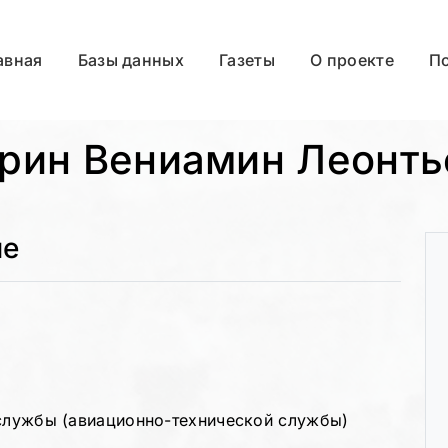
авная
Базы данных
Газеты
О проекте
П
рин Вениамин Леонть
ые
 службы (авиационно-технической службы)