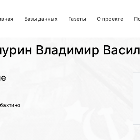
авная
Базы данных
Газеты
О проекте
П
урин Владимир Васил
ые
жбахтино