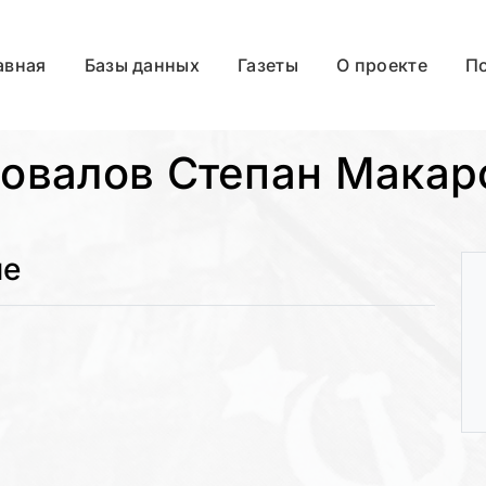
авная
Базы данных
Газеты
О проекте
П
овалов Степан Макар
ые