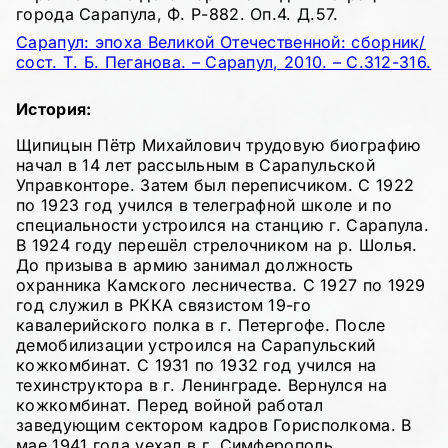
города Сарапула, Ф. Р-882. Оп.4. Д.57.
Сарапул: эпоха Великой Отечественной: сборник/
сост. Т. Б. Пеганова. – Сарапул, 2010. – С.312-316.
История:
Щипицын Пётр Михайлович трудовую биографию
начал в 14 лет рассыльным в Сарапульской
Управконторе. Затем был переписчиком. С 1922
по 1923 год учился в телеграфной школе и по
специальности устроился на станцию г. Сарапула.
В 1924 году перешёл стрелочником на р. Шолья.
До призыва в армию занимал должность
охранника Камского лесничества. С 1927 по 1929
год служил в РККА связистом 19-го
кавалерийского полка в г. Петергофе. После
демобилизации устроился на Сарапульский
кожкомбинат. С 1931 по 1932 год учился на
техинструктора в г. Ленинграде. Вернулся на
кожкомбинат. Перед войной работал
заведующим сектором кадров Горисполкома. В
мае 1941 года уехал в г. Симферополь.