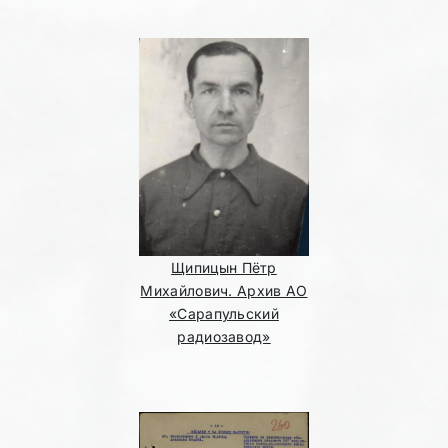
Щипицын Пётр
Михайлович. Архив АО
«Сарапульский
радиозавод»