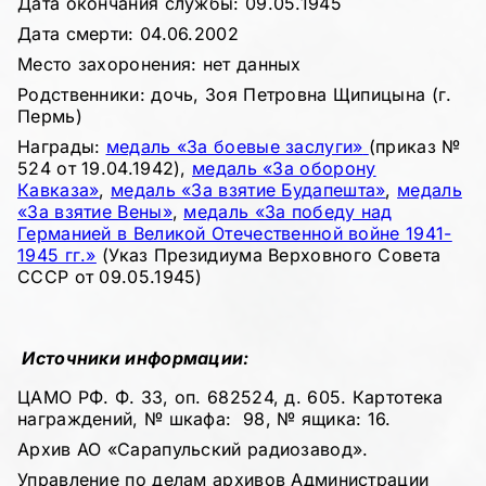
Дата окончания службы: 09.05.1945
Дата смерти: 04.06.2002
Место захоронения: нет данных
Родственники: дочь, Зоя Петровна Щипицына (г.
Пермь)
Награды:
медаль «За боевые заслуги»
(приказ №
524 от 19.04.1942),
медаль «За оборону
Кавказа»
,
медаль «За взятие Будапешта»
,
медаль
«За взятие Вены»
,
медаль «За победу над
Германией в Великой Отечественной войне 1941-
1945 гг.»
(Указ Президиума Верховного Совета
СССР от 09.05.1945)
Источники информации:
ЦАМО РФ. Ф. 33, оп. 682524, д. 605. Картотека
награждений, № шкафа: 98, № ящика: 16.
Архив АО «Сарапульский радиозавод».
Управление по делам архивов Администрации