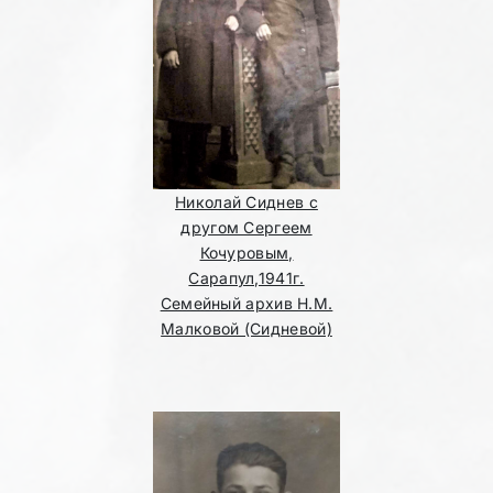
Николай Сиднев с
другом Сергеем
Кочуровым,
Сарапул,1941г.
Семейный архив Н.М.
Малковой (Сидневой)