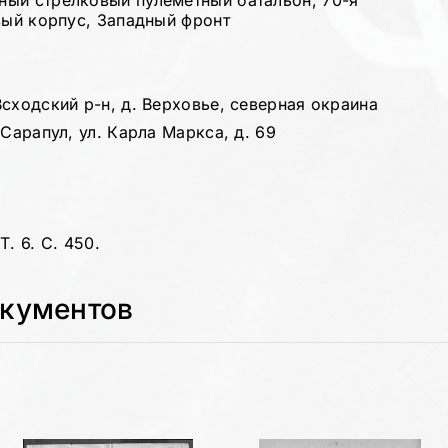
ный стрелковый пулеметный батальон, 70-я
вый корпус, Западный фронт
сходский р-н, д. Верховье, северная окраина
Сарапул, ул. Карла Маркса, д. 69
. 6. С. 450.
окументов