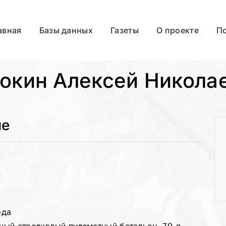
авная
Базы данных
Газеты
О проекте
П
окин Алексей Никола
ые
ода