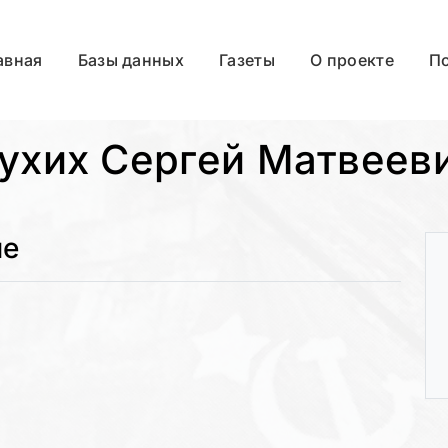
авная
Базы данных
Газеты
О проекте
П
ухих Сергей Матвеев
ые