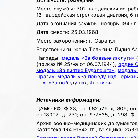
Должность: разведчик
Место службы: 301 гвардейский истреб
13 гвардейская стрелковая дивизия, 6 
Дата окончания службы: ноябрь 1945 г
Дата смерти: 26.03.1968
Место захоронения: г. Сарапул
Родственники: жена Тюлькина Лидия А
Награды:
медаль «За боевые заслуги»
(приказ № 25/на от 06.07.1944),
орден С
медаль «За взятие Будапешта»
,
медаль 
Праги»
,
медаль «За победу над Германи
гг.»
,
«За победу над Японией»
Источники информации:
ЦАМО РФ. Ф.33, оп. 682526, д. 806; оп. 
оп.18002, д. 231; оп. 977525, д. 298. Ф. 
Архив военно-медицинских документов.
картотека 1941-1942 гг., № ящика: 253-