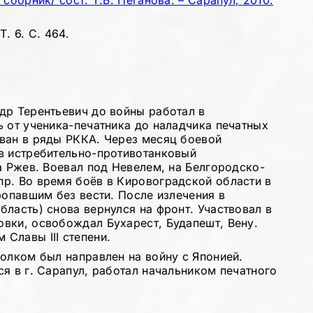
сборник/ сост. Т.Б. Пеганова. – Сарапул, 2010.
. 6. С. 464.
др Терентьевич до войны работал в
ь от ученика-печатника до наладчика печатных
ван в ряды РККА. Через месяц боевой
в истребительно-противотанковый
а Ржев. Воевал под Невелем, на Белгородско-
р. Во время боёв в Кировоградской области в
ропавшим без вести. После излечения в
ласть) снова вернулся на фронт. Участвовал в
вки, освобождал Бухарест, Будапешт, Вену.
Славы III степени.
олком был направлен на войну с Японией.
я в г. Сарапул, работал начальником печатного