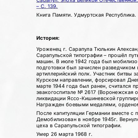
Сарапул: эпоха Великой Отечественной: 
– С. 139.
Книга Памяти. Удмуртская Республика. Т
История:
Уроженец г. Сарапула Тюлькин Алексан
Сарапульской типографии – прошёл пут
машин. В июле 1942 года был мобилизо
подготовки был зачислен разведчиком 
артиллерийский полк. Участник битвы з
Курском направлении, форсировал Днеп
марте 1944 года был ранен, считался п
эвакогоспитале № 2617 (Воронежская об
ликвидации Яссо-Кишиневской группиро
Награжден боевыми медалями, орденом 
После капитуляции Германии вместе с п
Демобилизован в ноябре 1945г. Вернулс
цеха в Сарапульской типографии.
Умер 26 марта 1968 г.