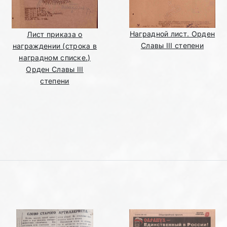
Наградной лист. Орден
Лист приказа о
Славы III степени
награждении (строка в
наградном списке.)
Орден Славы III
степени