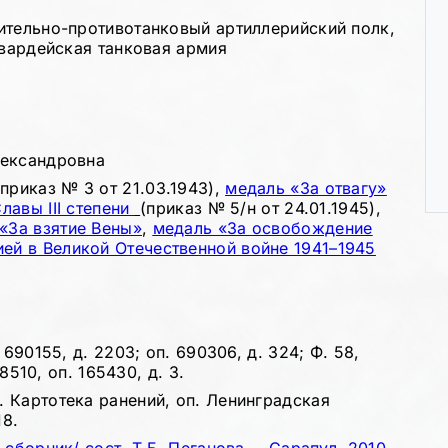
ительно-противотанковый артиллерийский полк,
гвардейская танковая армия
.
лександровна
(приказ № 3 от 21.03.1943),
медаль «За отвагу»
лавы III степени
(приказ № 5/н от 24.01.1945),
«За взятие Вены»
,
медаль «За освобождение
ей в Великой Отечественной войне 1941–1945
690155, д. 2203; оп. 690306, д. 324; Ф. 58,
8510, оп. 165430, д. 3.
 Картотека ранений, оп. Ленинградская
18.