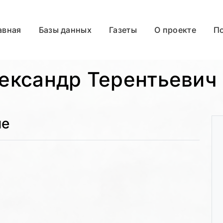
авная
Базы данных
Газеты
О проекте
П
ександр Терентьевич 
ые
)