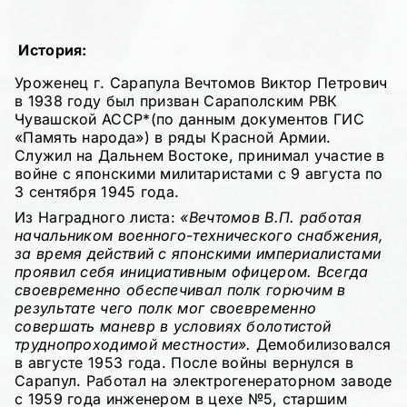
История:
Уроженец г. Сарапула Вечтомов Виктор Петрович
в 1938 году был призван Сараполским РВК
Чувашской АССР*(по данным документов ГИС
«Память народа») в ряды Красной Армии.
Служил на Дальнем Востоке, принимал участие в
войне с японскими милитаристами с 9 августа по
3 сентября 1945 года.
Из Наградного листа:
«Вечтомов В.П. работая
начальником военного-технического снабжения,
за время действий с японскими империалистами
проявил себя инициативным офицером. Всегда
своевременно обеспечивал полк горючим в
результате чего полк мог своевременно
совершать маневр в условиях болотистой
труднопроходимой местности».
Демобилизовался
в августе 1953 года. После войны вернулся в
Сарапул. Работал на электрогенераторном заводе
с 1959 года инженером в цехе №5, старшим