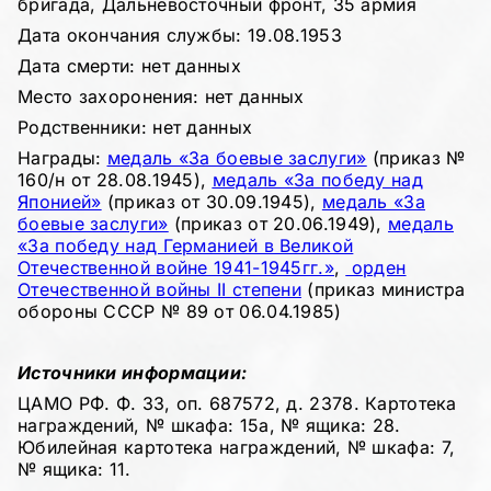
бригада, Дальневосточный фронт, 35 армия
Дата окончания службы: 19.08.1953
Дата смерти: нет данных
Место захоронения: нет данных
Родственники: нет данных
Награды:
медаль «За боевые заслуги»
(приказ №
160/н от 28.08.1945),
медаль «За победу над
Японией»
(приказ от 30.09.1945),
медаль «За
боевые заслуги»
(приказ от 20.06.1949),
медаль
«За победу над Германией в Великой
Отечественной войне 1941-1945гг.»
,
орден
Отечественной войны II степени
(приказ министра
обороны СССР № 89 от 06.04.1985)
Источники информации:
ЦАМО РФ. Ф. 33, оп. 687572, д. 2378. Картотека
награждений, № шкафа: 15а, № ящика: 28.
Юбилейная картотека награждений, № шкафа: 7,
№ ящика: 11.