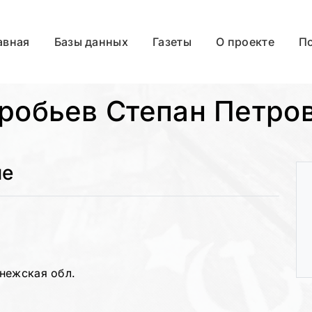
авная
Базы данных
Газеты
О проекте
П
робьев Степан Петро
ые
нежская обл.