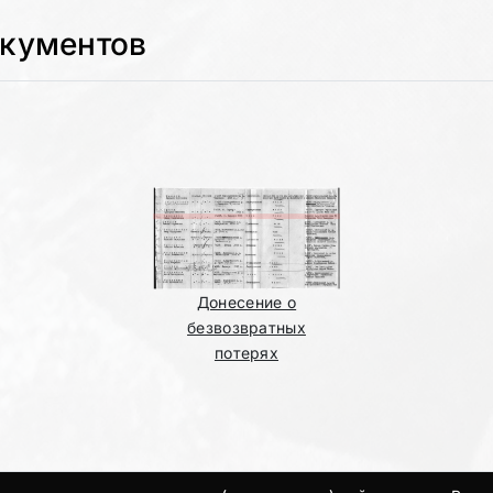
окументов
Донесение о
безвозвратных
потерях