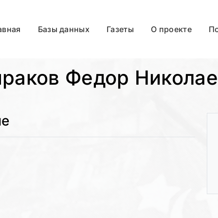
авная
Базы данных
Газеты
О проекте
П
раков Федор Никола
ые