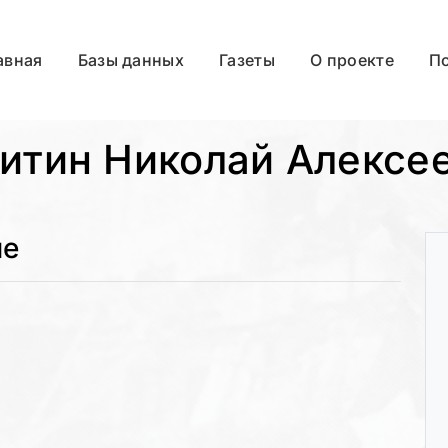
авная
Базы данных
Газеты
О проекте
П
итин Николай Алексе
ые